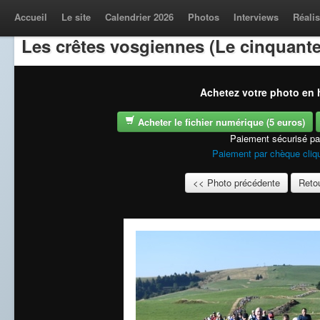
Accueil
Le site
Calendrier 2026
Photos
Interviews
Réalis
Les crêtes vosgiennes (Le cinquante
Achetez votre photo en h
Acheter le fichier numérique (5 euros)
Paiement sécurisé p
Paiement par chèque cliqu
<< Photo précédente
Retou