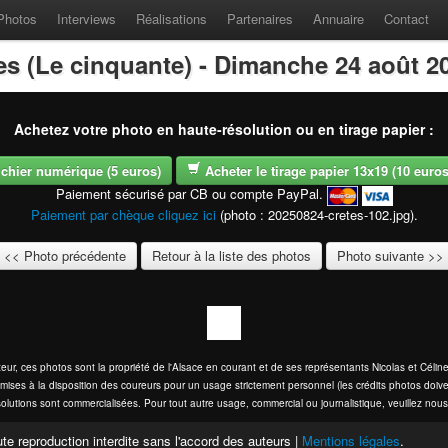
Photos
Interviews
Réalisations
Partenaires
Annuaire
Contact
es (Le cinquante) - Dimanche 24 août 2
Achetez votre photo en haute-résolution ou en tirage papier :
fichier numérique (5 euros)
Acheter le tirage papier 13x19 (10 euros -
Paiement sécurisé par CB ou compte PayPal.
Paiement par chèque cliquez ici
(photo : 20250824-cretes-102.jpg).
<< Photo précédente
Retour à la liste des photos
Photo suivante >>
eur, ces photos sont la propriété de l'Alsace en courant et de ses représentants Nicolas et Cél
mises à la disposition des coureurs pour un usage strictement personnel (les crédits photos doive
olutions sont commercialisées. Pour tout autre usage, commercial ou journalistique, veuillez nous
te reproduction interdite sans l'accord des auteurs |
Mentions légales
.