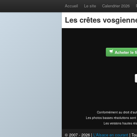
Accueil
Le site
Calendrier 2026
Les crêtes vosgienn
Acheter le 
Conformément au droit d'aut
Les photos basses résolutions sont 
Les versions hautes rés
© 2007 - 2026 |
L'Alsace en courant
| Tou