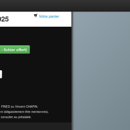
Votre panier
025
 fichier offert)
ine FRIED ou Vincent CHAPIN.
nt obligatoirement être mentionnés).
 consulter au préalable.