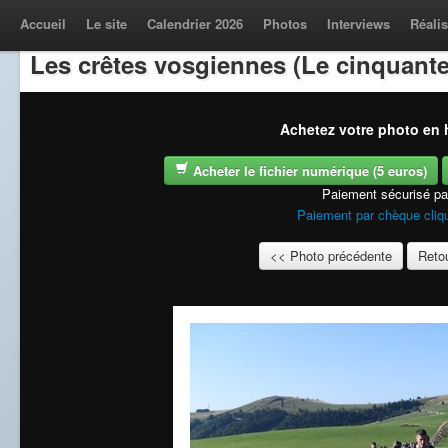
Accueil
Le site
Calendrier 2026
Photos
Interviews
Réalis
Les crêtes vosgiennes (Le cinquante
Achetez votre photo en h
Acheter le fichier numérique (5 euros)
Paiement sécurisé p
Paiement par chèque cliqu
<< Photo précédente
Retou