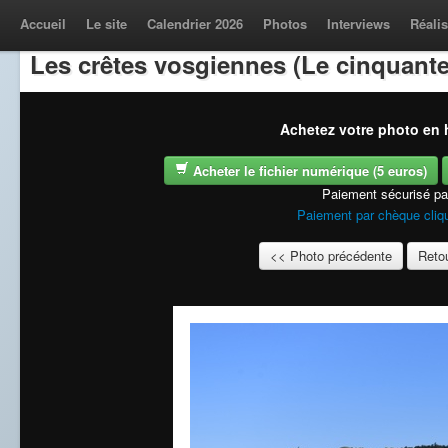
Accueil
Le site
Calendrier 2026
Photos
Interviews
Réalis
Les crêtes vosgiennes (Le cinquante
Achetez votre photo en h
Acheter le fichier numérique (5 euros)
Paiement sécurisé p
Paiement par chèque cliqu
<< Photo précédente
Retou