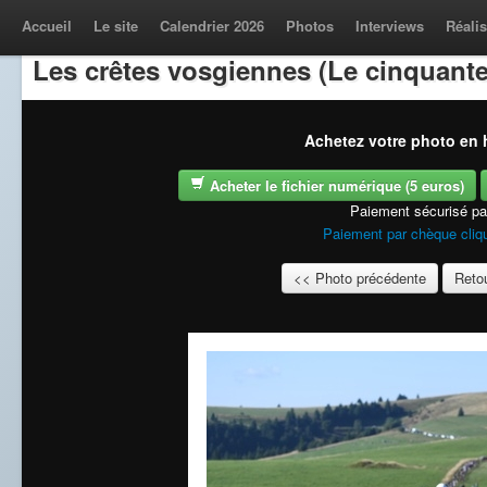
Accueil
Le site
Calendrier 2026
Photos
Interviews
Réalis
Les crêtes vosgiennes (Le cinquante
Achetez votre photo en h
Acheter le fichier numérique (5 euros)
Paiement sécurisé p
Paiement par chèque cliqu
<< Photo précédente
Retou