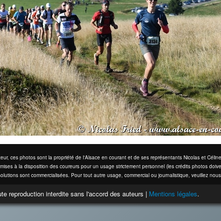
eur, ces photos sont la propriété de l'Alsace en courant et de ses représentants Nicolas et Cél
mises à la disposition des coureurs pour un usage strictement personnel (les crédits photos doive
olutions sont commercialisées. Pour tout autre usage, commercial ou journalistique, veuillez nous
te reproduction interdite sans l'accord des auteurs |
Mentions légales
.