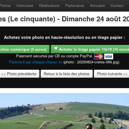
Photos
Interviews
Réalisations
Partenaires
Annuaire
Contact
es (Le cinquante) - Dimanche 24 août 2
Achetez votre photo en haute-résolution ou en tirage papier :
fichier numérique (5 euros)
Acheter le tirage papier 13x19 (10 euros -
Paiement sécurisé par CB ou compte PayPal.
Paiement par chèque cliquez ici
(photo : 20250824-cretes-066.jpg).
<< Photo précédente
Retour à la liste des photos
Photo suivante >>