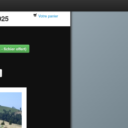
Votre panier
025
 fichier offert)