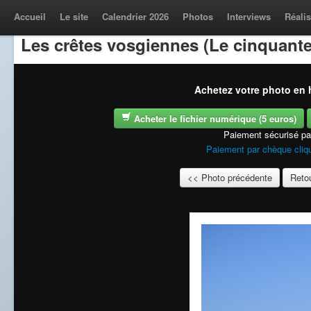
Accueil
Le site
Calendrier 2026
Photos
Interviews
Réalis
Les crêtes vosgiennes (Le cinquante
Achetez votre photo en h
Acheter le fichier numérique (5 euros)
Paiement sécurisé p
Paiement par chèque cliqu
<< Photo précédente
Retou