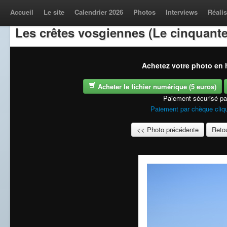
Accueil
Le site
Calendrier 2026
Photos
Interviews
Réalis
Les crêtes vosgiennes (Le cinquante
Achetez votre photo en h
Acheter le fichier numérique (5 euros)
Paiement sécurisé p
Paiement par chèque cliqu
<< Photo précédente
Retou