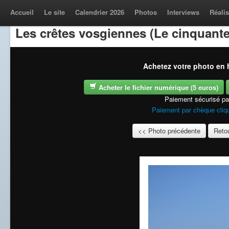
Accueil
Le site
Calendrier 2026
Photos
Interviews
Réalis
Les crêtes vosgiennes (Le cinquante
Achetez votre photo en h
Acheter le fichier numérique (5 euros)
Paiement sécurisé p
Paiement par chèque cliqu
<< Photo précédente
Retou