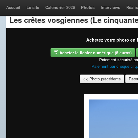
Accueil
Le site
Calendrier 2026
Photos
Interviews
Réalis
Les crêtes vosgiennes (Le cinquante
Achetez votre photo en h
Acheter le fichier numérique (5 euros)
Paiement sécurisé p
Paiement par chèque cliqu
<< Photo précédente
Retou