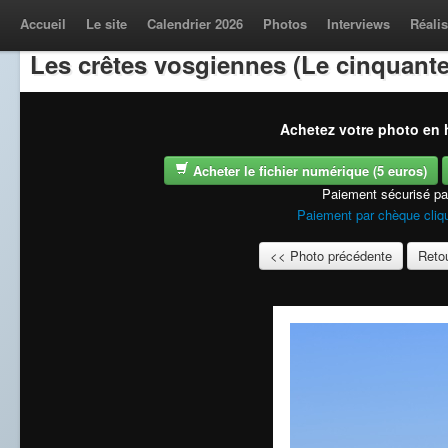
Accueil
Le site
Calendrier 2026
Photos
Interviews
Réalis
Les crêtes vosgiennes (Le cinquante
Achetez votre photo en h
Acheter le fichier numérique (5 euros)
Paiement sécurisé p
Paiement par chèque cliqu
<< Photo précédente
Retou