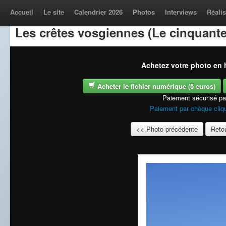
Accueil
Le site
Calendrier 2026
Photos
Interviews
Réalis
Les crêtes vosgiennes (Le cinquante
Achetez votre photo en h
Acheter le fichier numérique (5 euros)
Paiement sécurisé p
Paiement par chèque cliqu
<< Photo précédente
Retou