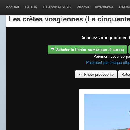
Accueil
Le site
Calendrier 2026
Photos
Interviews
Réalis
Les crêtes vosgiennes (Le cinquante
Achetez votre photo en h
Acheter le fichier numérique (5 euros)
Paiement sécurisé p
Paiement par chèque cliqu
<< Photo précédente
Retou