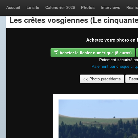
Accueil
Le site
Calendrier 2026
Photos
Interviews
Réalis
Les crêtes vosgiennes (Le cinquante
Achetez votre photo en h
Acheter le fichier numérique (5 euros)
Paiement sécurisé p
Paiement par chèque cliqu
<< Photo précédente
Retou