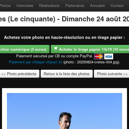
Photos
Interviews
Réalisations
Partenaires
Annuaire
Contact
es (Le cinquante) - Dimanche 24 août 2
Achetez votre photo en haute-résolution ou en tirage papier :
fichier numérique (5 euros)
Acheter le tirage papier 13x19 (10 euros -
Paiement sécurisé par CB ou compte PayPal.
Paiement par chèque cliquez ici
(photo : 20250824-cretes-004.jpg).
<< Photo précédente
Retour à la liste des photos
Photo suivante >>