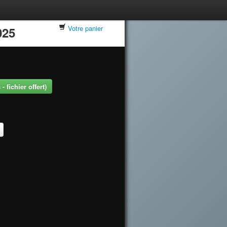
Votre panier
025
 fichier offert)