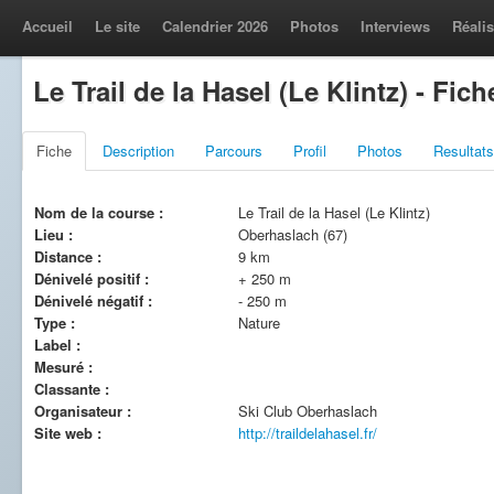
Accueil
Le site
Calendrier 2026
Photos
Interviews
Réalis
Le Trail de la Hasel (Le Klintz) - Fich
Fiche
Description
Parcours
Profil
Photos
Resultats
Nom de la course :
Le Trail de la Hasel (Le Klintz)
Lieu :
Oberhaslach (67)
Distance :
9 km
Dénivelé positif :
+ 250 m
Dénivelé négatif :
- 250 m
Type :
Nature
Label :
Mesuré :
Classante :
Organisateur :
Ski Club Oberhaslach
Site web :
http://traildelahasel.fr/