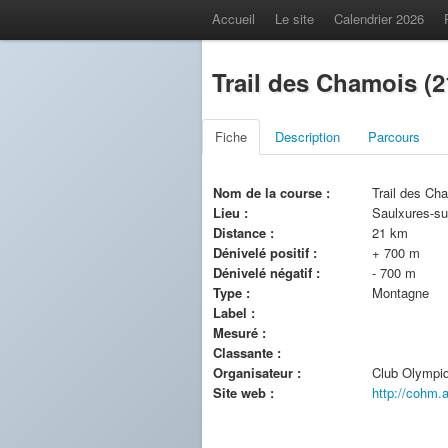
Accueil
Le site
Calendrier 2026
Trail des Chamois (2
Fiche
Description
Parcours
Nom de la course :
Trail des Ch
Lieu :
Saulxures-su
Distance :
21 km
Dénivelé positif :
+ 700 m
Dénivelé négatif :
- 700 m
Type :
Montagne
Label :
Mesuré :
Classante :
Organisateur :
Club Olympiq
Site web :
http://cohm.