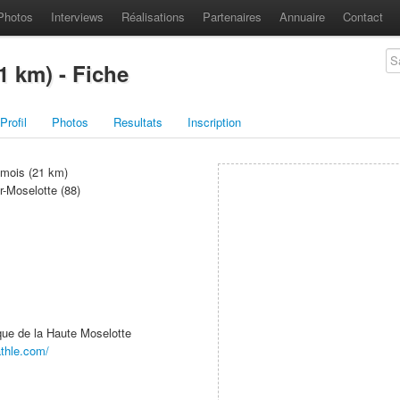
Photos
Interviews
Réalisations
Partenaires
Annuaire
Contact
1 km) - Fiche
Profil
Photos
Resultats
Inscription
amois (21 km)
r-Moselotte (88)
ue de la Haute Moselotte
athle.com/