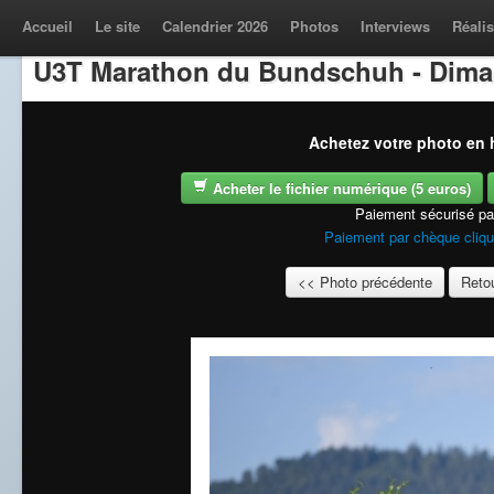
Accueil
Le site
Calendrier 2026
Photos
Interviews
Réalis
U3T Marathon du Bundschuh - Dima
Achetez votre photo en h
Acheter le fichier numérique (5 euros)
Paiement sécurisé p
Paiement par chèque cliqu
<< Photo précédente
Retou