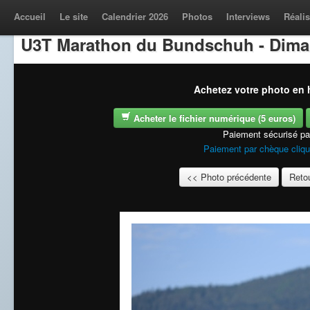
Accueil
Le site
Calendrier 2026
Photos
Interviews
Réalis
U3T Marathon du Bundschuh - Dima
Achetez votre photo en h
Acheter le fichier numérique (5 euros)
Paiement sécurisé p
Paiement par chèque cliqu
<< Photo précédente
Retou