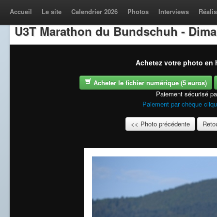
Accueil
Le site
Calendrier 2026
Photos
Interviews
Réalis
U3T Marathon du Bundschuh - Dima
Achetez votre photo en h
Acheter le fichier numérique (5 euros)
Paiement sécurisé p
Paiement par chèque cliqu
<< Photo précédente
Retou