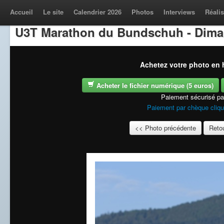
Accueil
Le site
Calendrier 2026
Photos
Interviews
Réalis
U3T Marathon du Bundschuh - Dima
Achetez votre photo en h
Acheter le fichier numérique (5 euros)
Paiement sécurisé p
Paiement par chèque cliqu
<< Photo précédente
Retou