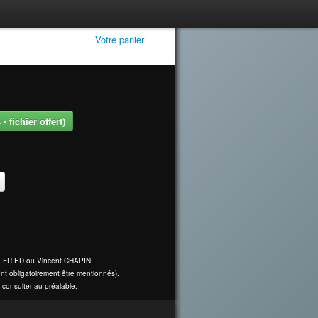
Votre panier
 fichier offert)
ine FRIED ou Vincent CHAPIN.
nt obligatoirement être mentionnés).
 consulter au préalable.