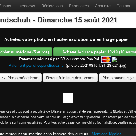
Photos
Interviews
Réalisations
Partenaires
Annuaire
Contact
ndschuh - Dimanche 15 août 2021
Achetez votre photo en haute-résolution ou en tirage papier :
fichier numérique (5 euros)
Acheter le tirage papier 13x19 (10 euros -
Paiement sécurisé par CB ou compte PayPal.
Paiement par chèque cliquez ici
(photo : 20210815-U3T-28-024.jpg).
<< Photo précédente
Retour à la liste des photos
Photo suivante >>
eur, ces photos sont la propriété de l'Alsace en courant et de ses représentants Nicolas et Cél
mises à la disposition des coureurs pour un usage strictement personnel (les crédits photos doive
olutions sont commercialisées. Pour tout autre usage, commercial ou journalistique, veuillez nous
te reproduction interdite sans l'accord des auteurs |
Mentions légales
.