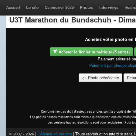
Accueil
Le site
Calendrier 2026
Photos
Interviews
Réalis
U3T Marathon du Bundschuh - Dima
Achetez votre photo en h
Acheter le fichier numérique (5 euros)
Paiement sécurisé p
Paiement par chèque cliqu
<< Photo précédente
Retou
Conformément au droit d'auteur, ces photos sont la propriété de l'
Les photos basses résolutions sont mises à la disposition des coureurs pou
Les versions hautes résolutions sont commercialisées. Pour tou
© 2007 - 2026 |
L'Alsace en courant
| Toute reproduction interdite sans 