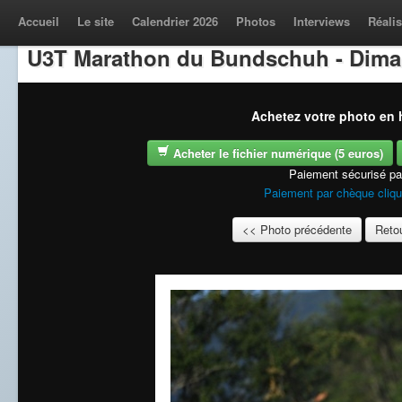
Accueil
Le site
Calendrier 2026
Photos
Interviews
Réalis
U3T Marathon du Bundschuh - Dima
Achetez votre photo en h
Acheter le fichier numérique (5 euros)
Paiement sécurisé p
Paiement par chèque cliqu
<< Photo précédente
Retou