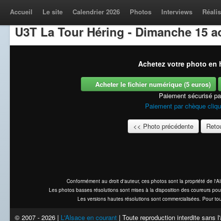
Accueil
Le site
Calendrier 2026
Photos
Interviews
Réalis
U3T La Tour Héring - Dimanche 15 a
Achetez votre photo en h
Acheter le fichier numérique (5 euros)
Paiement sécurisé p
Paiement par chèque cliqu
<< Photo précédente
Retou
Conformément au droit d'auteur, ces photos sont la propriété de l'
Les photos basses résolutions sont mises à la disposition des coureurs pou
Les versions hautes résolutions sont commercialisées. Pour tou
© 2007 - 2026 |
L'Alsace en courant
| Toute reproduction interdite sans 