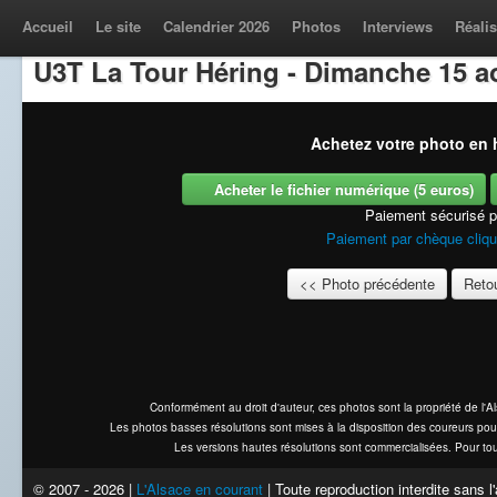
Accueil
Le site
Calendrier 2026
Photos
Interviews
Réalis
U3T La Tour Héring - Dimanche 15 a
Achetez votre photo en h
Acheter le fichier numérique (5 euros)
Paiement sécurisé 
Paiement par chèque cliqu
<< Photo précédente
Retou
Conformément au droit d'auteur, ces photos sont la propriété de l'
Les photos basses résolutions sont mises à la disposition des coureurs pou
Les versions hautes résolutions sont commercialisées. Pour tou
© 2007 - 2026 |
L'Alsace en courant
| Toute reproduction interdite sans 