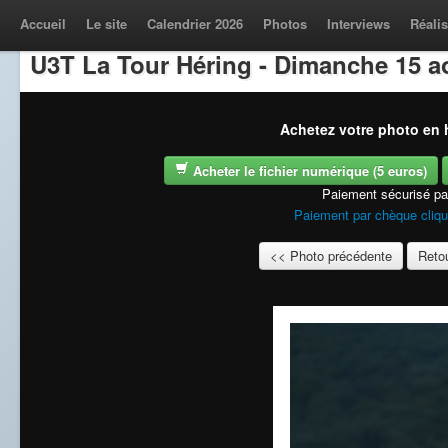
Accueil
Le site
Calendrier 2026
Photos
Interviews
Réalis
U3T La Tour Héring - Dimanche 15 a
Achetez votre photo en h
Acheter le fichier numérique (5 euros)
Paiement sécurisé p
Paiement par chèque cliqu
<< Photo précédente
Retou