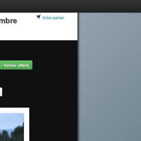
Votre panier
embre
 fichier offert)