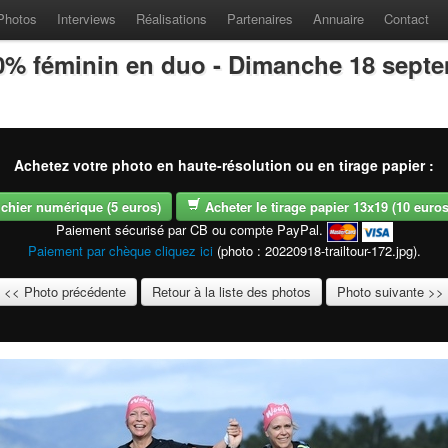
Photos
Interviews
Réalisations
Partenaires
Annuaire
Contact
100% féminin en duo - Dimanche 18 sept
Achetez votre photo en haute-résolution ou en tirage papier :
fichier numérique (5 euros)
Acheter le tirage papier 13x19 (10 euros -
Paiement sécurisé par CB ou compte PayPal.
Paiement par chèque cliquez ici
(photo : 20220918-trailtour-172.jpg).
<< Photo précédente
Retour à la liste des photos
Photo suivante >>