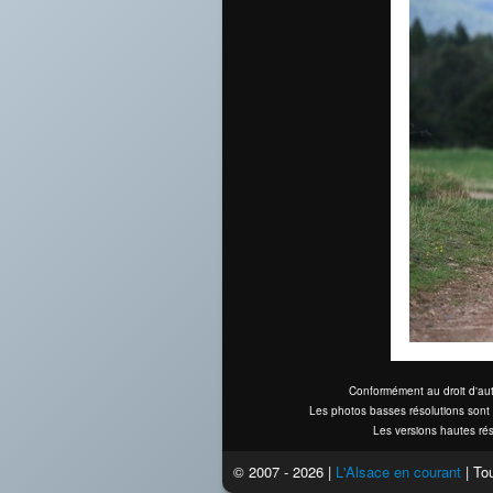
Conformément au droit d'aut
Les photos basses résolutions sont 
Les versions hautes rés
© 2007 - 2026 |
L'Alsace en courant
| Tou