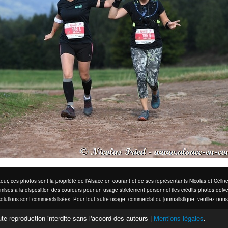
eur, ces photos sont la propriété de l'Alsace en courant et de ses représentants Nicolas et Cél
mises à la disposition des coureurs pour un usage strictement personnel (les crédits photos doive
olutions sont commercialisées. Pour tout autre usage, commercial ou journalistique, veuillez nous
te reproduction interdite sans l'accord des auteurs |
Mentions légales
.