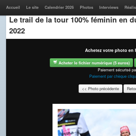
Accueil
Le site
Calendrier 2026
Photos
Interviews
Réalis
Le trail de la tour 100% féminin en
2022
Achetez votre photo en h
Acheter le fichier numérique (5 euros)
Paiement sécurisé p
Paiement par chèque cliqu
<< Photo précédente
Retou