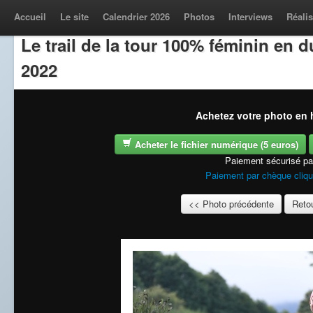
Accueil
Le site
Calendrier 2026
Photos
Interviews
Réalis
Le trail de la tour 100% féminin en
2022
Achetez votre photo en h
Acheter le fichier numérique (5 euros)
Paiement sécurisé p
Paiement par chèque cliqu
<< Photo précédente
Retou