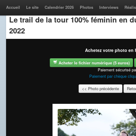
Accueil
Le site
Calendrier 2026
Photos
Interviews
Réalis
Le trail de la tour 100% féminin en
2022
Achetez votre photo en h
Acheter le fichier numérique (5 euros)
Paiement sécurisé p
Paiement par chèque cliqu
<< Photo précédente
Retou