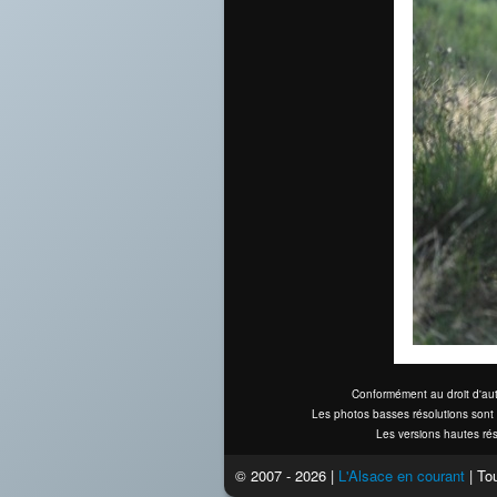
Conformément au droit d'aut
Les photos basses résolutions sont 
Les versions hautes rés
© 2007 - 2026 |
L'Alsace en courant
| Tou