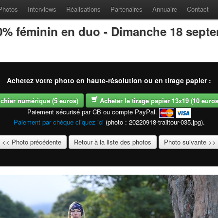
Photos
Interviews
Réalisations
Partenaires
Annuaire
Contact
100% féminin en duo - Dimanche 18 sept
Achetez votre photo en haute-résolution ou en tirage papier :
fichier numérique (5 euros)
Acheter le tirage papier 13x19 (10 euros -
Paiement sécurisé par CB ou compte PayPal.
Paiement par chèque cliquez ici
(photo : 20220918-trailtour-035.jpg).
<< Photo précédente
Retour à la liste des photos
Photo suivante >>