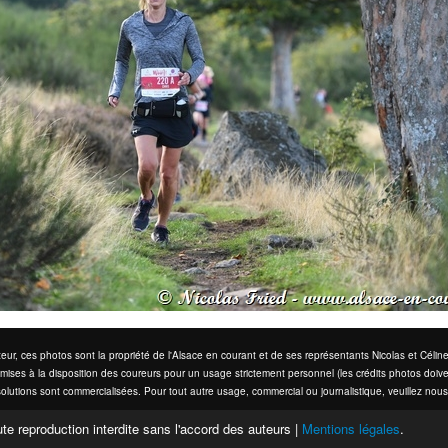
eur, ces photos sont la propriété de l'Alsace en courant et de ses représentants Nicolas et Cél
mises à la disposition des coureurs pour un usage strictement personnel (les crédits photos doive
olutions sont commercialisées. Pour tout autre usage, commercial ou journalistique, veuillez nous
te reproduction interdite sans l'accord des auteurs |
Mentions légales
.