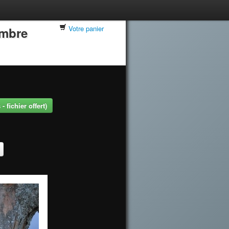
Votre panier
embre
 fichier offert)