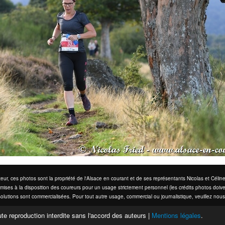
eur, ces photos sont la propriété de l'Alsace en courant et de ses représentants Nicolas et Cél
mises à la disposition des coureurs pour un usage strictement personnel (les crédits photos doive
olutions sont commercialisées. Pour tout autre usage, commercial ou journalistique, veuillez nous
te reproduction interdite sans l'accord des auteurs |
Mentions légales
.