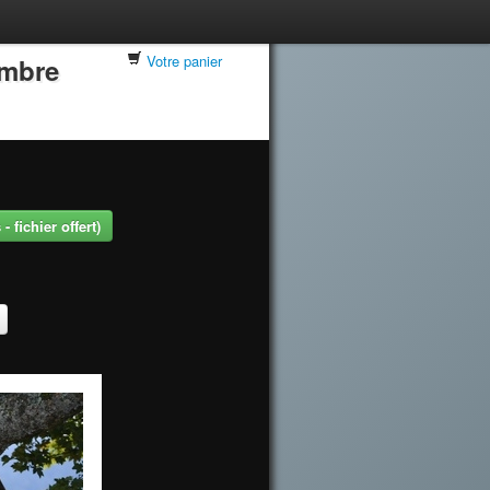
Votre panier
embre
 fichier offert)