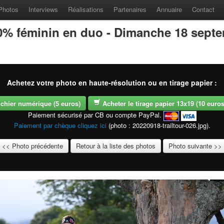
Photos
Interviews
Réalisations
Partenaires
Annuaire
Contact
100% féminin en duo - Dimanche 18 sept
Achetez votre photo en haute-résolution ou en tirage papier :
fichier numérique (5 euros)
Acheter le tirage papier 13x19 (10 euros -
Paiement sécurisé par CB ou compte PayPal.
Paiement par chèque cliquez ici
(photo : 20220918-trailtour-026.jpg).
<< Photo précédente
Retour à la liste des photos
Photo suivante >>