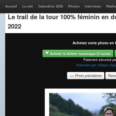
Accueil
Le site
Calendrier 2026
Photos
Interviews
Réalis
Le trail de la tour 100% féminin en
2022
Achetez votre photo en h
Acheter le fichier numérique (5 euros)
Paiement sécurisé p
Paiement par chèque cliqu
<< Photo précédente
Retou