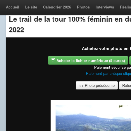
Accueil
Le site
Calendrier 2026
Photos
Interviews
Réalis
Le trail de la tour 100% féminin en
2022
Achetez votre photo en h
Acheter le fichier numérique (5 euros)
Paiement sécurisé p
Paiement par chèque cliqu
<< Photo précédente
Retou