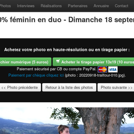
Photos
Interviews
Réalisations
Partenaires
Annuaire
Contact
100% féminin en duo - Dimanche 18 sept
Achetez votre photo en haute-résolution ou en tirage papier :
fichier numérique (5 euros)
Acheter le tirage papier 13x19 (10 euros -
Paiement sécurisé par CB ou compte PayPal.
Paiement par chèque cliquez ici
(photo : 20220918-trailtour-010.jpg).
<< Photo précédente
Retour à la liste des photos
Photo suivante >>