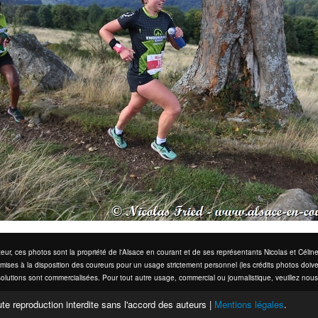
eur, ces photos sont la propriété de l'Alsace en courant et de ses représentants Nicolas et Cél
mises à la disposition des coureurs pour un usage strictement personnel (les crédits photos doive
olutions sont commercialisées. Pour tout autre usage, commercial ou journalistique, veuillez nous
te reproduction interdite sans l'accord des auteurs |
Mentions légales
.