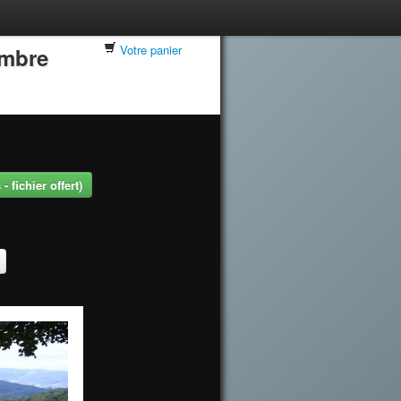
Votre panier
embre
 fichier offert)