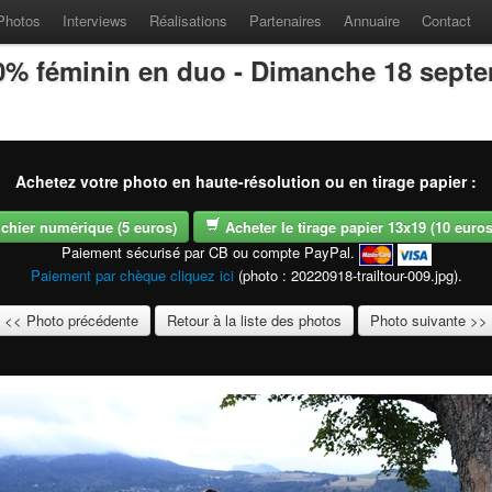
Photos
Interviews
Réalisations
Partenaires
Annuaire
Contact
100% féminin en duo - Dimanche 18 sept
Achetez votre photo en haute-résolution ou en tirage papier :
fichier numérique (5 euros)
Acheter le tirage papier 13x19 (10 euros -
Paiement sécurisé par CB ou compte PayPal.
Paiement par chèque cliquez ici
(photo : 20220918-trailtour-009.jpg).
<< Photo précédente
Retour à la liste des photos
Photo suivante >>