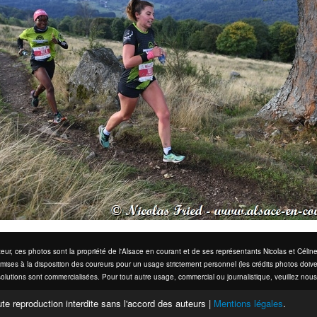
eur, ces photos sont la propriété de l'Alsace en courant et de ses représentants Nicolas et Cél
mises à la disposition des coureurs pour un usage strictement personnel (les crédits photos doive
olutions sont commercialisées. Pour tout autre usage, commercial ou journalistique, veuillez nous
te reproduction interdite sans l'accord des auteurs |
Mentions légales
.