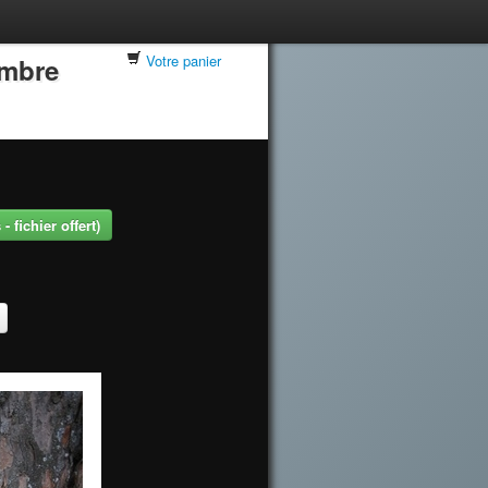
Votre panier
embre
 fichier offert)