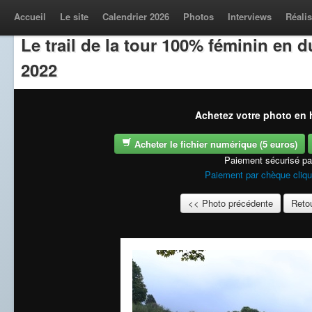
Accueil
Le site
Calendrier 2026
Photos
Interviews
Réalis
Le trail de la tour 100% féminin en
2022
Achetez votre photo en h
Acheter le fichier numérique (5 euros)
Paiement sécurisé p
Paiement par chèque cliqu
<< Photo précédente
Retou