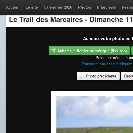
Accueil
Le site
Calendrier 2026
Photos
Interviews
Réalis
Le Trail des Marcaires - Dimanche 11
Achetez votre photo en h
Acheter le fichier numérique (5 euros)
Paiement sécurisé p
Paiement par chèque cliquez 
<< Photo précédente
Retou