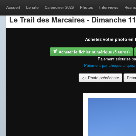
Accueil
Le site
Calendrier 2026
Photos
Interviews
Réalis
Le Trail des Marcaires - Dimanche 11
Achetez votre photo en h
Acheter le fichier numérique (5 euros)
Paiement sécurisé p
Paiement par chèque cliquez 
<< Photo précédente
Retou