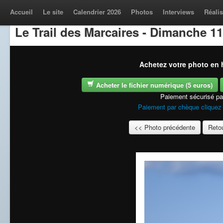
Accueil
Le site
Calendrier 2026
Photos
Interviews
Réalis
Le Trail des Marcaires - Dimanche 11
Achetez votre photo en h
Acheter le fichier numérique (5 euros)
Paiement sécurisé p
Paiement par chèque cliquez 
<< Photo précédente
Retou