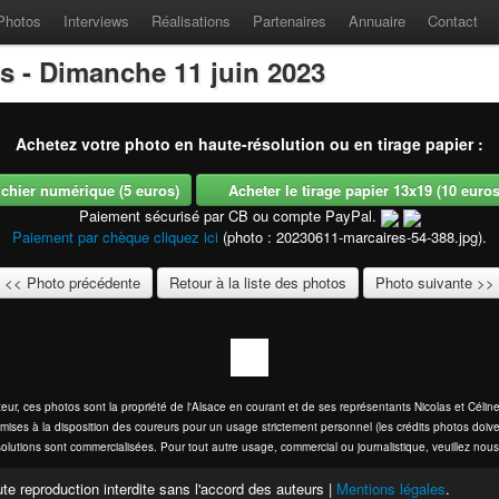
Photos
Interviews
Réalisations
Partenaires
Annuaire
Contact
es - Dimanche 11 juin 2023
Achetez votre photo en haute-résolution ou en tirage papier :
fichier numérique (5 euros)
Acheter le tirage papier 13x19 (10 euros -
Paiement sécurisé par CB ou compte PayPal.
Paiement par chèque cliquez ici
(photo : 20230611-marcaires-54-388.jpg).
<< Photo précédente
Retour à la liste des photos
Photo suivante >>
eur, ces photos sont la propriété de l'Alsace en courant et de ses représentants Nicolas et Cél
mises à la disposition des coureurs pour un usage strictement personnel (les crédits photos doive
olutions sont commercialisées. Pour tout autre usage, commercial ou journalistique, veuillez nous
te reproduction interdite sans l'accord des auteurs |
Mentions légales
.