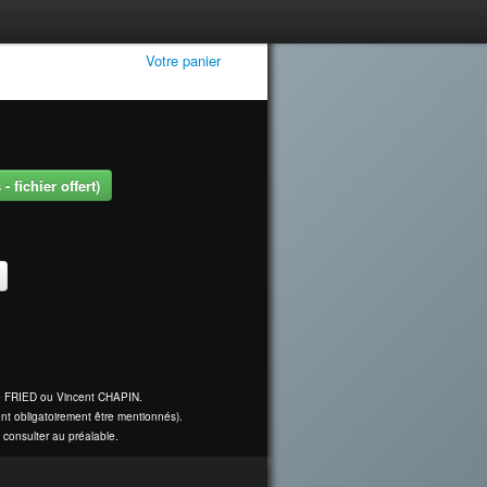
Votre panier
 fichier offert)
ine FRIED ou Vincent CHAPIN.
nt obligatoirement être mentionnés).
 consulter au préalable.