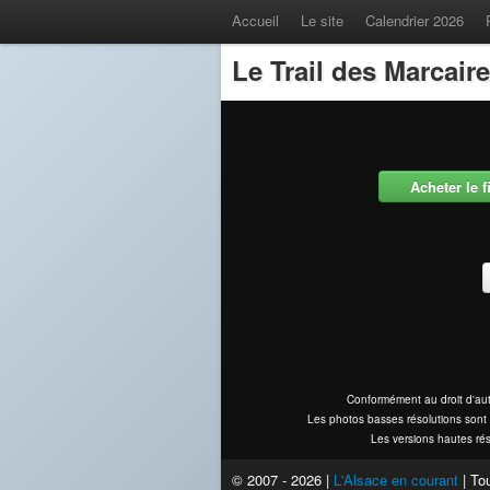
Accueil
Le site
Calendrier 2026
Le Trail des Marcair
Acheter le 
Conformément au droit d'aut
Les photos basses résolutions sont 
Les versions hautes rés
© 2007 - 2026 |
L'Alsace en courant
| Tou