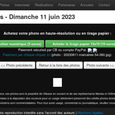
Photos
Interviews
Réalisations
Partenaires
Annuaire
Contact
es - Dimanche 11 juin 2023
Achetez votre photo en haute-résolution ou en tirage papier :
fichier numérique (5 euros)
Acheter le tirage papier 13x19 (10 euros -
Paiement sécurisé par CB ou compte PayPal.
Paiement par chèque cliquez ici
(photo : 20230611-marcaires-54-360.jpg).
<< Photo précédente
Retour à la liste des photos
Photo suivante >>
eur, ces photos sont la propriété de l'Alsace en courant et de ses représentants Nicolas et Cél
mises à la disposition des coureurs pour un usage strictement personnel (les crédits photos doive
olutions sont commercialisées. Pour tout autre usage, commercial ou journalistique, veuillez nous
te reproduction interdite sans l'accord des auteurs |
Mentions légales
.