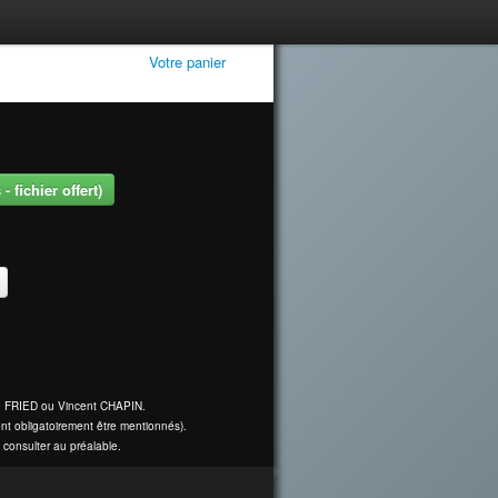
Votre panier
 fichier offert)
ine FRIED ou Vincent CHAPIN.
nt obligatoirement être mentionnés).
 consulter au préalable.