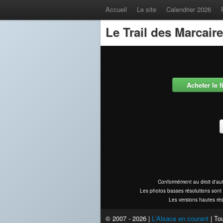
Accueil
Le site
Calendrier 2026
Le Trail des Marcair
Acheter le 
Conformément au droit d'aut
Les photos basses résolutions sont 
Les versions hautes rés
© 2007 - 2026 |
L'Alsace en courant
| Tou