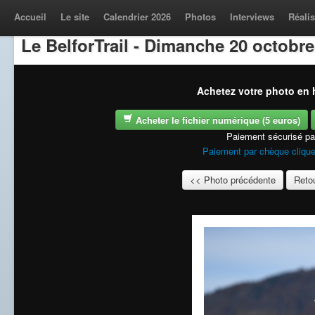
Accueil
Le site
Calendrier 2026
Photos
Interviews
Réalis
Le BelforTrail - Dimanche 20 octobre
Achetez votre photo en h
Acheter le fichier numérique (5 euros)
Paiement sécurisé p
Paiement par chèque clique
<< Photo précédente
Retou