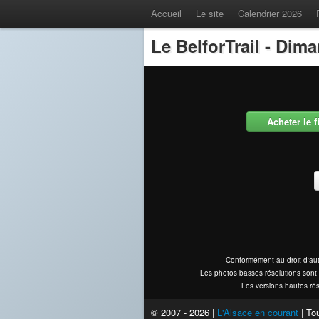
Accueil
Le site
Calendrier 2026
Le BelforTrail - Dim
Acheter le 
Conformément au droit d'aut
Les photos basses résolutions sont 
Les versions hautes rés
© 2007 - 2026 |
L'Alsace en courant
| Tou