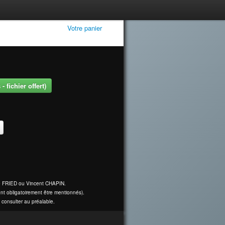
Votre panier
 fichier offert)
ine FRIED ou Vincent CHAPIN.
nt obligatoirement être mentionnés).
 consulter au préalable.