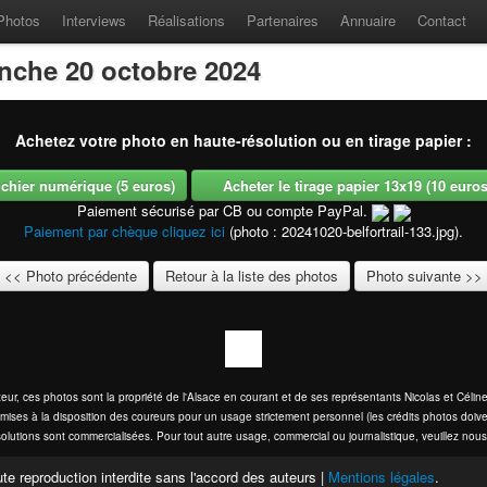
Photos
Interviews
Réalisations
Partenaires
Annuaire
Contact
anche 20 octobre 2024
Achetez votre photo en haute-résolution ou en tirage papier :
fichier numérique (5 euros)
Acheter le tirage papier 13x19 (10 euros -
Paiement sécurisé par CB ou compte PayPal.
Paiement par chèque cliquez ici
(photo : 20241020-belfortrail-133.jpg).
<< Photo précédente
Retour à la liste des photos
Photo suivante >>
eur, ces photos sont la propriété de l'Alsace en courant et de ses représentants Nicolas et Cél
mises à la disposition des coureurs pour un usage strictement personnel (les crédits photos doive
olutions sont commercialisées. Pour tout autre usage, commercial ou journalistique, veuillez nous
te reproduction interdite sans l'accord des auteurs |
Mentions légales
.