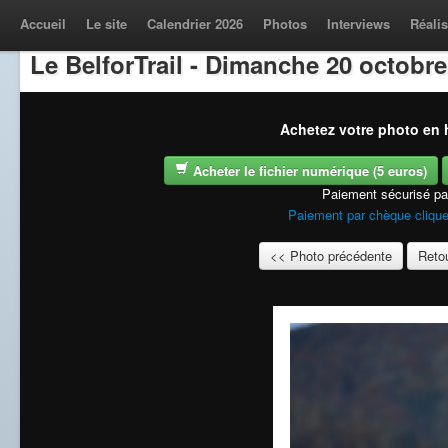
Accueil
Le site
Calendrier 2026
Photos
Interviews
Réalis
Le BelforTrail - Dimanche 20 octobre
Achetez votre photo en h
Acheter le fichier numérique (5 euros)
Paiement sécurisé p
Paiement par chèque clique
<< Photo précédente
Retou