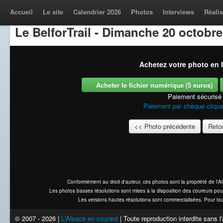
Accueil
Le site
Calendrier 2026
Photos
Interviews
Réalis
Le BelforTrail - Dimanche 20 octobre
Achetez votre photo en h
Acheter le fichier numérique (5 euros)
Paiement sécurisé
Paiement par chèque clique
<< Photo précédente
Retou
Conformément au droit d'auteur, ces photos sont la propriété de l'
Les photos basses résolutions sont mises à la disposition des coureurs pou
Les versions hautes résolutions sont commercialisées. Pour tou
© 2007 - 2026 |
L'Alsace en courant
| Toute reproduction interdite sans 