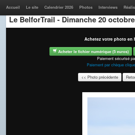
Accueil
Le site
Calendrier 2026
Photos
Interviews
Réalis
Le BelforTrail - Dimanche 20 octobre
Achetez votre photo en h
Acheter le fichier numérique (5 euros)
Paiement sécurisé p
Paiement par chèque clique
<< Photo précédente
Retou