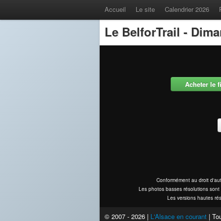
Accueil
Le site
Calendrier 2026
Le BelforTrail - Dim
Acheter le 
Conformément au droit d'aut
Les photos basses résolutions sont 
Les versions hautes rés
© 2007 - 2026 |
L'Alsace en courant
| Tou