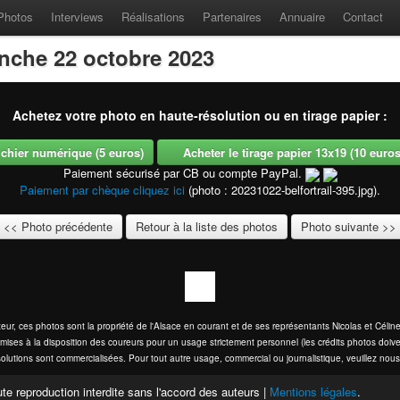
Photos
Interviews
Réalisations
Partenaires
Annuaire
Contact
anche 22 octobre 2023
Achetez votre photo en haute-résolution ou en tirage papier :
fichier numérique (5 euros)
Acheter le tirage papier 13x19 (10 euros -
Paiement sécurisé par CB ou compte PayPal.
Paiement par chèque cliquez ici
(photo : 20231022-belfortrail-395.jpg).
<< Photo précédente
Retour à la liste des photos
Photo suivante >>
eur, ces photos sont la propriété de l'Alsace en courant et de ses représentants Nicolas et Cél
mises à la disposition des coureurs pour un usage strictement personnel (les crédits photos doive
olutions sont commercialisées. Pour tout autre usage, commercial ou journalistique, veuillez nous
te reproduction interdite sans l'accord des auteurs |
Mentions légales
.