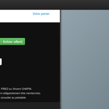
Votre panier
 fichier offert)
ine FRIED ou Vincent CHAPIN.
nt obligatoirement être mentionnés).
 consulter au préalable.