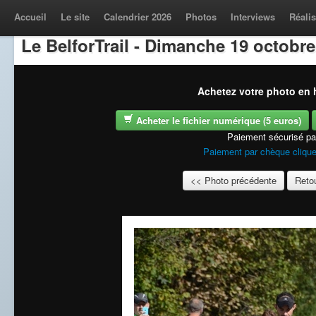
Accueil
Le site
Calendrier 2026
Photos
Interviews
Réalis
Le BelforTrail - Dimanche 19 octobre
Achetez votre photo en h
Acheter le fichier numérique (5 euros)
Paiement sécurisé p
Paiement par chèque clique
<< Photo précédente
Retou